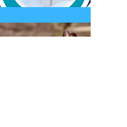
Bem-Estar Animal e Interatividade
caldetodosparatodos@gmail.com